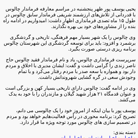
یحیی یوسف پور ظهر پنجشنبه در مراسم معارفه فرماندار چالوس
با قدردانی از تلاش‌های ارزشمند شریفی فرماندار سابق چالوس در
طول ۱۵ ماه تصدی فرمانداری اظهار داشت: امیدواریم در ادامه راه
بنده را از مشاوره‌های خود بی بهره نگذارند.
وی چالوس را یک شهر بسیار مهم فرهنگی، تاریخی و گردشگری
برشمرد و افزود: باید برای توسعه گردشگری این شهرستان چالوس
برنامه ریزی درستی صورت بگیرد.
سرپرست فرمانداری چالوس، یاد و نام فرماندار فقید چالوس حاج
ناصر زندی را گرامی داشت و گفت: ایشان مدیری با اخلاق و مردم
دار بود و همواره با سعه صدر با مردم رفتار می‌کرد و با تمام
وجودش سعی در گره گشایی شهروندانش داشت.
وی در ادامه گفت: چالوس دارای تاریخی بسیار کهن و بزرگی است
و عنوان قدمگاه ۲۱ هزار شهید گیلان و مازندران را با خود به یدک
می‌کشد.
یوسف پور با بیان اینکه از امروز خود را یک چالوسی می دانم،
تصریح کرد: برنامه محوری در رأس فعالیت‌هایم خواهد بود و مردم
در تصمیم سازی های چالوس مورد توجه ویژه ما قرار دارد.
دسته بندی:
اخبار
,
اخبار مازندران
,
اخبار ایران