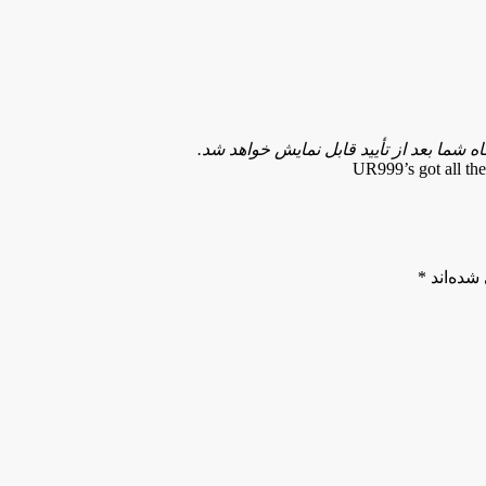
شما بعد از تأیید قابل نمایش خواهد شد.
UR999’s got all th
شده‌اند
*