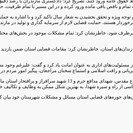
ه حفظ حقوق عامه ورود کنند، تصریح کرد: دادگستری مازندران با رصد 
مام و ناقص باقی مانده ورود کرده و در این مسیر با تمام ظرفیت، حا
جه ویژه و تحقق بخشیدن به شعار سال تاکید کرد و با اشاره به حمایت
رخوردار هستند، حمایت قضایی لازم از سرمایه گذاری و تولید در مازن
اید برطرف شود، خاطرنشان کرد: تمام مشکلات موجود در بخش‌های مختل
دان‌های استان، خاطرنشان کرد: مقامات قضایی استان ضمن بازدید منظ
ز مسئولیت‌های اداری به عنوان امانت یاد کرد و گفت: علیرغم وجود م
بانی و رافت اسلامی و استماع سخنان مراجعان، پیگیر امور مردم در 
رئیس کل دادگستری مازندران با گرامیداشت یاد و خاطره شهدای دفاع مق
 تاسی از راه و سیره شهدا، به بهترین شکل ممکن به وظایف و تکالیف خ
ن‌های حوزه‌های قضایی استان مسائل و مشکلات شهرستان خود بیان ک