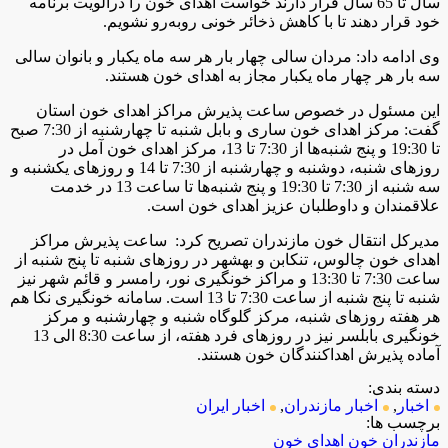
سال تا 65 سال قرار دارند خواست اهدای خون را درالویت برنامه
خود قرار دهند تا با کاهش ذخائر خونی رو‌به‌رو نشویم.
وی ادامه داد: مردان سالی چهار بار هر سه ماه یکبار و بانوان سالی
سه بار هر چهار ماه یکبار مجاز به اهدای خون هستند.
این مسئول در خصوص ساعت پذیرش مراکز اهدای خون استان
گفت: مرکز اهدای خون ساری و بابل شنبه تا چهارشنبه از 7:30 صبح
تا 19:30 و پنج شنبه‌ها از 7:30 تا 13، مرکز اهدای خون آمل در
روز‌های شنبه، دوشنبه و چهارشنبه از 7:30 تا 14 و روز‌های یکشنبه و
سه شنبه از 7:30 تا 19:30 و پنج شنبه‌ها تا ساعت 13 در خدمت
علاقمندان و داوطلبان عزیز اهدای خون است.
مدیرکل انتقال خون مازندران تصریح کرد: ساعت پذیرش مراکز
اهدای خون چالوس، تنکابن و بهشهر در روز‌های شنبه تا پنج شنبه از
ساعت 7:30 تا 13:30 و مراکز خونگیری نور، رامسر و قائم شهر نیز
شنبه تا پنج شنبه از ساعت 7:30 تا 13 است. سامانه خونگیری نکا هم
هر هفته روز‌های شنبه، مرکز گلوگاه شنبه و چهارشنبه و مرکز
خونگیری بابلسر نیز در روز‌های فرد هفته، از ساعت 8:30 الی 13
آماده پذیرش اهداکنندگان خون هستند.
دسته بندی:
اخبار
,
اخبار مازندران
,
اخبار ایران
برچسب ها:
مازندران
خون
اهدای خون