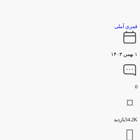
قمری آملی
۱ بهمن ۱۴۰۳
0
54.2Kبازدید