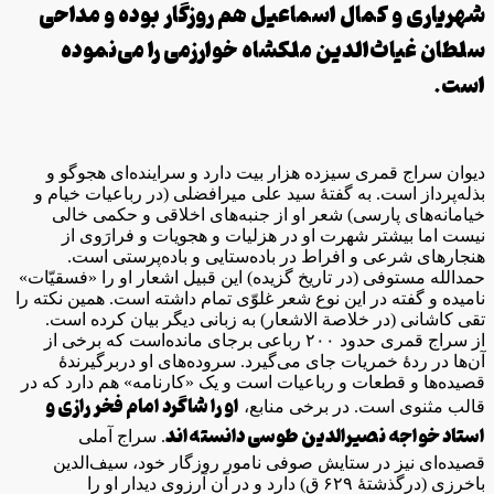
شهریاری و کمال اسماعیل هم‌ روزگار بوده و مداحی
سلطان غیاث‌الدین ملکشاه خوارزمی را می‌نموده
است.
دیوان سراج قمری سیزده هزار بیت دارد و سراینده‌ای هجوگو و
بذله‌پرداز است. به گفتهٔ سید علی میرافضلی (در رباعیات خیام و
خیامانه‌های پارسی) شعر او از جنبه‌های اخلاقی و حکمی خالی
نیست اما بیشتر شهرت او در هزلیات و هجویات و فرارَوی از
هنجارهای شرعی و افراط در باده‌ستایی و باده‌پرستی است.
حمدالله مستوفی (در تاریخ گزیده) این قبیل اشعار او را «فسقیّات»
نامیده و گفته در این نوع شعر غلوّی تمام داشته است. همین نکته را
تقی کاشانی (در خلاصة الاشعار) به زبانی دیگر بیان کرده است.
از سراج قمری حدود ۲۰۰ رباعی برجای مانده‌است که برخی از
آن‌ها در ردهٔ خمریات جای می‌گیرد. سروده‌های او دربرگیرندهٔ
قصیده‌ها و قطعات و رباعیات است و یک «کارنامه» هم دارد که در
او را شاگرد امام فخر رازی و
قالب مثنوی است. در برخی منابع،
استاد خواجه نصیرالدین طوسی دانسته‌اند
. سراج آملی
قصیده‌ای نیز در ستایش صوفی نامور روزگار خود، سیف‌الدین
باخرزی (درگذشتهٔ ۶۲۹ ق) دارد و در آن آرزوی دیدار او را