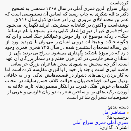
کرده‌است.
دیوان سراج الدین قمری آملی در سال ۱۳۶۸ شمسی به تصحیح
دکتر یدالله شکری به چاپ رسید که اساس آن دستنویسی است که
عمر بن محمد لالای مروزی آن را در جمادی‌الاول سال ۷۱۶ ق
نوشته‌است و اکنون در کتابخانه چستربیتی ایرلند نگهداری می‌شود.
سراج قمری غیر از دیوان اشعار کتابی به نثر مسجع با نام «رسالهٔ
چنگ» داردکه موضوع آن آواز خوش و غم‌انگیز چنگ است و این که
چگونه حالات و هیجانات درونی انسان را می‌توان با آن پدید آورد. از
این رساله نسخه‌ای استنساخ شده در سال ۷۴۵ هجری قمری وجود
دارد که در موزهٔ تاشکند نگهداری می‌شود. سراج بی تردید یکی از
استادان شعر فارسی در آغاز قرن هفتم و در شمار بزرگان آن عهد
است. اگر چه سخنش به شیوه‌ی سخن شاعران بزرگ خراسانی
خاصه انوری است و چند بار خود را با انوری مقایسه کرده است اما
به کار بردن ردیف‌های دشوار در قصیده‌هایش اندکی او را به خاقانی
نزدیک می‌کند. فصاحت بیان و جزالت کلام، حسن سلیقه در انتخاب
کلمه‌های خوش آهنگ، قدرت در ابتکار مضمون‌های تازه، علاقه به
آوردن ترکیب‌های نو، و ساختن شعر به دو زبان فارسی و عربی از
خصوصیات شعر این شاعر است.
دسته بندی:
مشاهیر آمل
برچسب ها:
قمری آملی
قمری
سراج آملی
اشتراک گذاری: