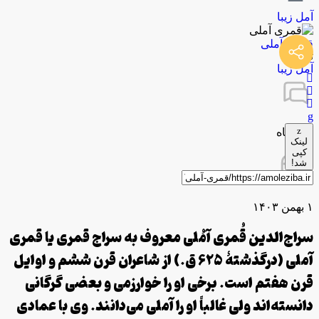
آمل زیبا
قمری آملی
توسط
آمل زیبا
0 دیدگاه
لینک
کپی
شد!
۱ بهمن ۱۴۰۳
سراج‌الدین قُمری آمُلی معروف به سراج قمری یا قمری
آملی (درگذشتهٔ ۶۲۵ ق.) از شاعران قرن ششم و اوایل
قرن هفتم است. برخی او را خوارزمی و بعضی گرگانی
دانسته‌اند ولی غالباً او را آملی می‌دانند. وی با عمادی