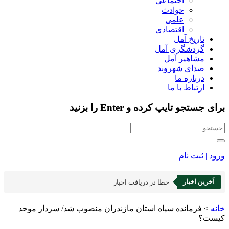
اجتماعی
حوادث
علمی
اقتصادی
تاریخ آمل
گردشگری آمل
مشاهیر آمل
صدای شهروند
درباره ما
ارتباط با ما
برای جستجو تایپ کرده و Enter را بزنید
ورود | ثبت نام
آخرین اخبار
خطا در دریافت اخبار
خانه
>
‌فرمانده‌ سپاه ‌استان مازندران منصوب شد/ سردار موحد
کیست؟