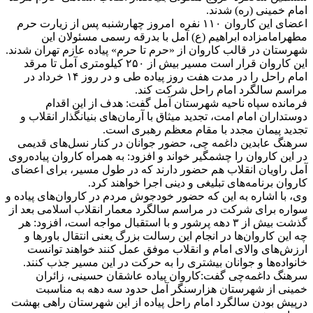
امام خمینی (ره) شدند.
اعضای این کاروان ۱۱۰ نفره امروز چهارشنبه پس از زیارت حرم
مطهرامامزاده ابراهیم (ع) آمل با بدرقه رسمی مسئولان این
شهرستان در قالب کاروان از «حرم تا حرم» پیاده عازم تهران شدند.
این کاروان قرار است مسیر بیش از ۲۵۰ کیلومتری آمل تا مرقد
امام راحل را در مدت هفت روز پیاده طی و در روز ۱۴ خرداد در
مراسم سالگرد امام راحل شرکت کند.
فرمانده سپاه ناحیه شهرستان آمل گفت: هدف از این اقدام
دوستداران امام امت، تجدید میثاق با آرمان‌های بنیانگذار انقلاب و
تجدید پیمان مجدد با مقام معظم رهبری است.
سرهنگ عابدین داغمه چی، حضور جوانان در کنار نسل‌های قدیمی
در این کاروان را چشمگیر خواند و افزود: به همراه کاروان پیاده‌روی
آمل راویان انقلاب هم حضور دارند که در طول مسیر، برای اعضای
کاروان برنامه‌های تبلیغی و دینی اجرا خواهند کرد.
وی، با اشاره به این که حضور خودجوش مردم در کاروان‌های پیاده و
سواره برای شرکت در مراسم سالگرد معمار انقلاب اسلامی بعد از
گذشت بیش از ۳ دهه پرشور و با استقبال مواجه است، افزود: هر
چه این کاروان‌ها در انجام این رسالت بزرگ یعنی انتقال باور‌ها و
ارزش‌های والای امام و انقلاب موفق عمل کنند خواهند توانست
خانواده‌ها و جوانان بیشتری را به حرکت در این مسیر جذب کنند.
سرهنگ داغمه‌چی گفت:کاروان پیاده عاشقان حسینی، زائران
خمینی از شهرستان هزارسنگر آمل حدود سه دهه به مناسبت
درپیش بودن سالگرد امام راحل پیاده از این شهرستان راهی بهشت