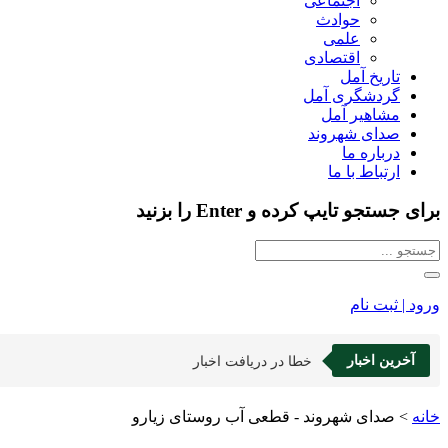
اجتماعی
حوادث
علمی
اقتصادی
تاریخ آمل
گردشگری آمل
مشاهیر آمل
صدای شهروند
درباره ما
ارتباط با ما
برای جستجو تایپ کرده و Enter را بزنید
ورود | ثبت نام
آخرین اخبار
خطا در دریافت اخبار
خانه
>
صدای شهروند - قطعی آب روستای زیارو