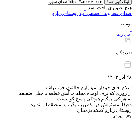
لینک کپی شد!
هیچ تصویری یافت نشد.
صدای شهروند – قطعی آب روستای زیارو
توسط
آمل زیبا
0 دیدگاه
۲۸ آذر ۱۴۰۳
سلام اقای جوکار امیدوارم حالتون خوب باشه
از روزی که برف اومده محله ما آبش قطعه یا خیلی ضعیفه
به هر کی میگیم هیچکی پاسخ گو نیست
دقیقاا مسئولش کیه که بریم بگیم یه منطقه آب نداره
روستای زیارو کمکلا بزمینان
✍️ محدثه