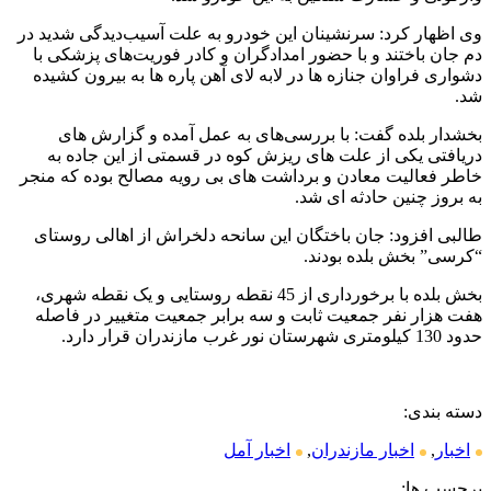
وی اظهار کرد: سرنشینان این خودرو به علت آسیب‌دیدگی شدید در
دم جان باختند و با حضور امدادگران و کادر فوریت‌های پزشکی با
دشواری فراوان جنازه ها در لابه لای آهن پاره ها به بیرون کشیده
شد.
بخشدار بلده گفت: با بررسی‌های به عمل آمده و گزارش های
دریافتی یکی از علت های ریزش کوه در قسمتی از این جاده به
خاطر فعالیت معادن و برداشت های بی رویه مصالح بوده که منجر
به بروز چنین حادثه ای شد.
طالبی افزود: جان باختگان این سانحه دلخراش از اهالی روستای
“کرسی” بخش بلده بودند.
بخش بلده با برخورداری از 45 نقطه روستایی و یک نقطه شهری،
هفت هزار نفر جمعیت ثابت و سه برابر جمعیت متغییر در فاصله
حدود 130 کیلومتری شهرستان نور غرب مازندران قرار دارد.
دسته بندی:
اخبار
,
اخبار مازندران
,
اخبار آمل
برچسب ها: