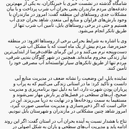
شامگاه گذشته در نشست خبری با خبرنگاران، به یکی از مهم‌ترین
دغدغه‌های مردم مازندران یعنی بحران آب شرب پرداخت و با بیان
مشکلات جدی روستاهای این منطقه گفت: امروز در مازندران با
وجود بارش‌های فراوان و منابع آبی متعدد، شاهد بحران جدی آب
هستیم و حتی در برخی روستاهای بابل، تأمین آب شرب تنها از
طریق تانکر انجام می‌شود.
وی با اشاره به شرایط بحرانی برخی از روستاها افزود: در منطقه
حمزه‌رضا، مردم بیش از یک ماه است که با مشکل آب شرب
دست‌وپنجه نرم می‌کنند و در این گرمای طاقت‌فرسا از ابتدایی‌ترین
نیاز زندگی محروم مانده‌اند. همچنین در شهر گلوگان بندپی شرقی،
مردم تنها از طریق تانکرهای سیار توانسته‌اند آب مصرفی خود را
تأمین کنند.
نماینده بابل، این وضعیت را نشانه ضعف در مدیریت منابع آبی
دانست و تأکید کرد: ما در استانی زندگی می‌کنیم که به پرآب و
پرباران بودن شهرت دارد، اما به دلیل نبود برنامه‌ریزی و مدیریت
صحیح، آب‌های سطحی در فصل‌های پر بارش مهار نمی‌شوند و
مستقیماً به سمت رودخانه‌ها و در نهایت به دریا می‌ریزند. این در
حالی است که اگر ذخیره‌سازی و مدیریت مناسبی صورت گیرد،
امروز شاهد چنین مشکلاتی در مازندران و شهرستان بابل نبودیم.
نتاج با هشدار نسبت به آینده بحران آب در استان گفت: اگر این روند
ادامه یابد و مدیریت آب‌های سطحی و باران به شکل اصولی در