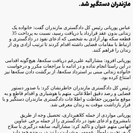
مازندران دستگیر شد.
عباس پوریانی رئیس کل دادگستری مازندران گفت: خانواده یک
زندانی بدون عقد قرارداد یا دریافت رسید، نسبت به پرداخت 35
قطعه سکه بهار آزادی به شخصی که ادعای نفوذ در دادگستری و
ارتباط با مقامات قضایی داشته اقدام کردند تا ترتیب آزادی وی از
زندان را فراهم کنند.
پوریانی افزود: مشارالیه علی‌رغم دریافت سکه‌ها، هیچ‌گونه اقدامی
در این راستا انجام نداده و در ادامه با مراجعات مکرر و درخواست
خانواده زندانی مبنی بر استرداد سکه‌ها، از برگشت دادن سکه‌ها نیز
امتناع کرده بود.
رئیس کل دادگستری مازندران خاطرنشان کرد: با صدور دستور
قضایی و رصد دقیق اطلاعاتی، متهم با هوشیاری و اقدام قاطع و به
موقع مامورین حفاظت و اطلاعات دادگستری مازندران دستگیر و با
قرار بازداشت موقت به زندان معرفی شد.
پوریانی مواردی از جمله کلاهبرداری، تحصیل وجه از طریق
نامشروع و ادعای نفوذ در دادگستری را از جمله برخی عناوین
اتهامی متهم عنوان و تاکید کرد: مشارالیه، سابقه درگیری با سلاح
گرم، تخریب اموال عمومی و شرارت را نیز در پرونده خود دارد.