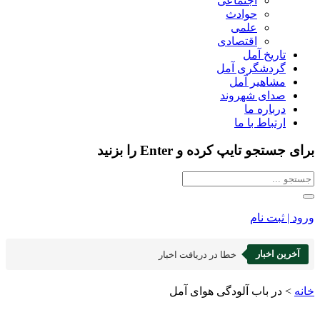
اجتماعی
حوادث
علمی
اقتصادی
تاریخ آمل
گردشگری آمل
مشاهیر آمل
صدای شهروند
درباره ما
ارتباط با ما
برای جستجو تایپ کرده و Enter را بزنید
ورود | ثبت نام
آخرین اخبار
خطا در دریافت اخبار
خانه
>
در باب آلودگی هوای آمل