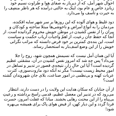
احوال شهر آمل، که از دیرباز به صفای هوا و طراوت نسیم خود
زبانزد خاص و عام بود، اینک به حالتی درآمده که هر ناظر منصِف را
به حیرت و تأسف وا می‌دارد.
دود غلیظ و هوای آلوده که این روزها بر سر شهر سایه افکنده،
مردمان را به انواع امراض و ناخوشی‌ها مبتلا ساخته و کودکان و
پیران را از نفس کشیدن در موطن خویش محروم گردانیده است. از
آنجا که حفظ جان رعیت، از اهمّ واجبات ارباب حکمت و سیاست
است، این بنده‌ی کمترین بر خود فرض دانسته که مراتب نگرانی
خویش را از این وضع اسف‌بار به استحضار رساند.
آیا این همان آمل نیست که نسیمش همچون شهد، روح را جلا
می‌داد؟ پس چه شد که امروز نفس کشیدن در آن، مشقتی عظیم
گردیده است؟ آیا این حالِ زار، نتیجه‌ی قصور در تدبیر و تساهل در
امور محیط زیست نیست؟ مگر نه آنکه دود مازوت‌سوزی، کثرت
عربات کهنه و بی‌نظمی در امور صناعت، بلای جان شهروندان گشته
است؟
از آن جنابان که سکان هدایت این ولایت را در دست دارند، انتظار
می‌رود که در تدبیر این معضل عظیم، قدمی راسخ برداشته و رعیتِ
بی‌پناه را از این محنت رهایی بخشند. مبادا که غفلت امروز، حسرت
فردا گردد و این دیار کهن، از فیض هوای پاک برای همیشه بی‌بهره
شود!