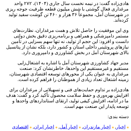
هادی‌زاده گفت: در نیمه نخست سال جاری (۱۴۰۴)، ۲۷۲ واحد
مرغداری فعال گوشتی با شش میلیون قطعه ظرفیت جوجه ریزی
در شهرستان آمل، مجموعاً ۳۶ هزار و ۴۶۰ تن گوشت سفید تولید
کرده‌اند.
وی این موفقیت را حاصل تلاش و همت مرغداران، نظارت‌های
مستمر دامپزشکی و همراهی و برنامه‌ریزی دقیق بخش دولتی
دانست و افزود: این حجم از تولید، نه تنها سهم بسزایی در تأمین
نیاز‌های پروتئینی داخلی استان و کشور دارد، بلکه نشان از پتانسیل
بالای شهرستان آمل در بخش کشاورزی و دامپروری دارد.
مدیر جهاد کشاورزی شهرستان آمل با اشاره به اشتغال‌زایی
مستقیم و غیرمستقیم این واحدها، خاطرنشان کرد: صنعت
مرغداری به عنوان یکی از محور‌های توسعه اقتصادی شهرستان،
زمینه اشتغال تعداد زیادی از هموطنان را فراهم کرده است.
هادی‌زاده بر تداوم حمایت‌های فنی و تسهیلاتی از مرغداران برای
افزایش بهره‌وری و حفظ سلامت محصول تأکید کرد و گفت: هدف
ما در ادامه، افزایش کیفی تولید، ارتقای استاندارد‌های واحد‌ها و
توسعه پایدار این صنعت مهم است.
دسته بندی:
اخبار
,
اخبار مازندران
,
اخبار آمل
,
اخبار ایران
,
اقتصادی