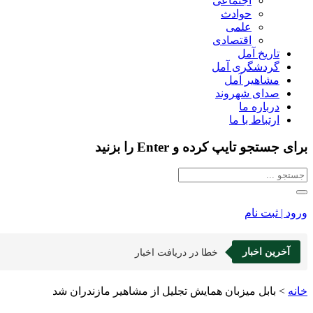
اجتماعی
حوادث
علمی
اقتصادی
تاریخ آمل
گردشگری آمل
مشاهیر آمل
صدای شهروند
درباره ما
ارتباط با ما
برای جستجو تایپ کرده و Enter را بزنید
ورود | ثبت نام
آخرین اخبار
خطا در دریافت اخبار
خانه
>
بابل میزبان همایش تجلیل از مشاهیر مازندران شد