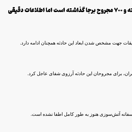
انفجار بزرگی که امروز شنبه، ۶ اردیبهشت ۱۴۰۴ در بندر شهید رجایی بندرعباس به وقوع پیوست، تاکنون پنج کشته و 700 مجروح برجا گذاشته است اما اطلاعات دقیقی
یقات جهت مشخص شدن ابعاد این حادثه همچنان ادامه دارد.
یران، برای مجروحان این حادثه آرزوی شفای عاجل کرد.
تاسفانه آتش‌سوزی هنوز به طور کامل اطفا نشده است.