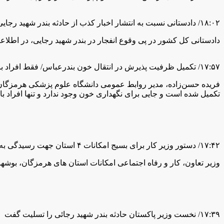
۱۸:۰۲/ دادستانی نسبت به انتشار اخبار کذب از حادثه بندر شهید رجایی هشدار داد
دادستانی کل کشور در پی وقوع انفجار در بندر شهید رجایی، در اطلاع
۱۷:۵۷/ تکمیل ظرفیت پذیرش در انتقال خون بندرعباس/ فقط افراد با گروه خونی «O منفی» مراجعه کنند
فریده حسن‌زاده، مدیر روابط عمومی دانشگاه علوم پزشکی هرمزگان 
تکمیل شده است و جایی برای نگهداری خون وجود ندارد و تنها افراد با گروه خونی (O منفی) به مرکز انتقا
۱۷:۴۲/ دستور وزیر کار برای بسیج امکانات ۴ استان جهت رسیدگی به مصدومان بندر شهید رجایی
وزیر تعاون، کار و رفاه اجتماعی امکانات استان های هرمزگان، بوشه
۱۷:۳۹/ نخست وزیر پاکستان حادثه بندر شهید رجائی را تسلیت گفت