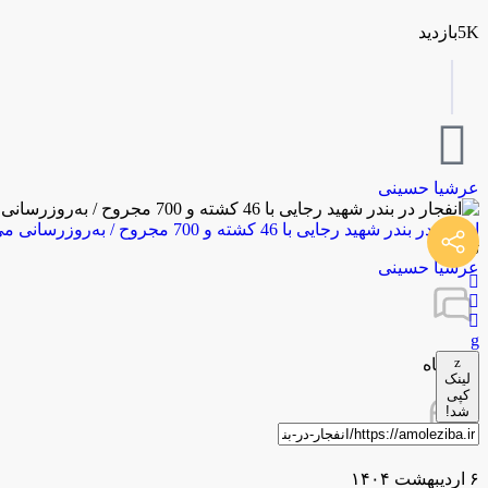
5Kبازدید
عرشیا حسینی
انفجار در بندر شهید رجایی با 46 کشته و 700 مجروح / به‌روزرسانی می‌شود
توسط
عرشیا حسینی
0 دیدگاه
لینک
کپی
شد!
۶ اردیبهشت ۱۴۰۴