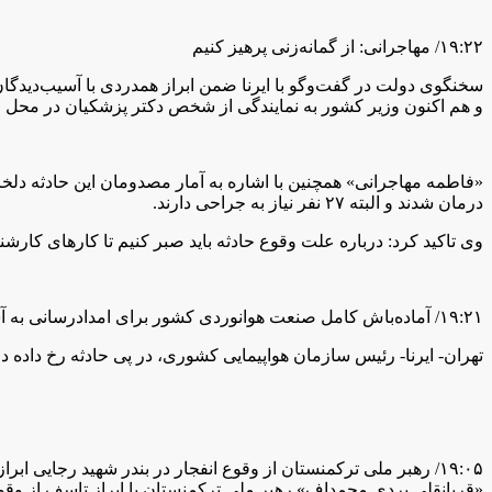
۱۹:۲۲/ مهاجرانی: از گمانه‌زنی پرهیز کنیم
سخنگوی دولت در گفت‌وگو با ایرنا ضمن ابراز همدردی با آسیب‌دیدگ
و هم اکنون وزیر کشور به نمایندگی از شخص دکتر پزشکیان در محل حا
«فاطمه مهاجرانی» همچنین با اشاره به آمار مصدومان این حادثه دلخ
درمان شدند و البته ۲۷ نفر نیاز به جراحی دارند.
وی تاکید کرد: درباره علت وقوع حادثه باید صبر کنیم تا کارهای کارشنا
۱۹:۲۱/ آماده‌باش کامل صنعت هوانوردی کشور برای امدادرسانی به آسیب‌دیدگان انفجار در بندر شهید رجایی
تهران- ایرنا- رئیس سازمان هواپیمایی کشوری، در پی حادثه رخ داده 
۱۹:۰۵/ رهبر ملی ترکمنستان از وقوع انفجار در بندر شهید رجایی ابراز تاسف کرد
«قربانقلی بردی محمداف» رهبر ملی ترکمنستان با ابراز تاسف از وقو