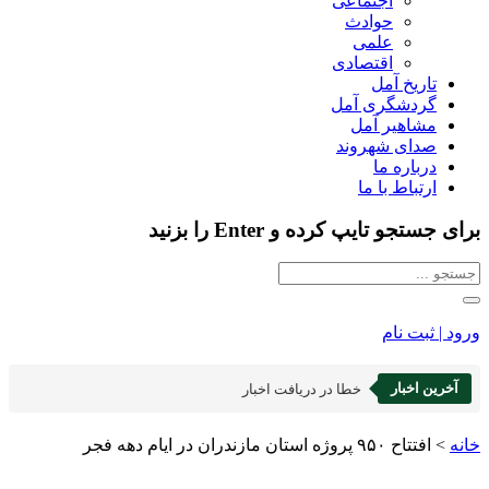
اجتماعی
حوادث
علمی
اقتصادی
تاریخ آمل
گردشگری آمل
مشاهیر آمل
صدای شهروند
درباره ما
ارتباط با ما
برای جستجو تایپ کرده و Enter را بزنید
ورود | ثبت نام
آخرین اخبار
خطا در دریافت اخبار
خانه
>
افتتاح ۹۵۰ پروژه ‌استان مازندران در ایام دهه فجر