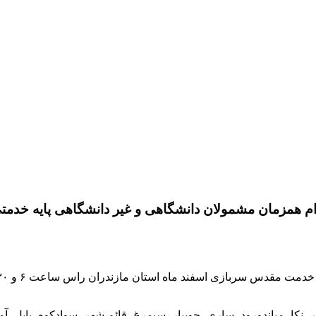
کا، میاندورود، ساری، جویبار، سیمرغ، قائم شهر، سوادکوه، بابل، آمل