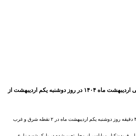
معاون وظیفه عمومی فرماندهی انتظامی مازندران از اعزام همزمان مشمولان دانشگاهی و غیر دانشگاهی پایه خدمتی اردیبهشت ماه ۱۴۰۴ در روز دوشنبه یکم اردیبهشت از
سرهنگ محمدرضا کریم پور در تشریح این خبر گفت: اعزام مشمولان خدمت مقدس سربازی اسفند ماه استان مازندران راس ساعت ۶ و ۳۰ دقیقه روز دوشنبه یکم اردیبهشت ماه در ۲ نقطه شرق و غرب
، فریدونکنار و بابلسر از محل تعین شده در پارک شهید زارع