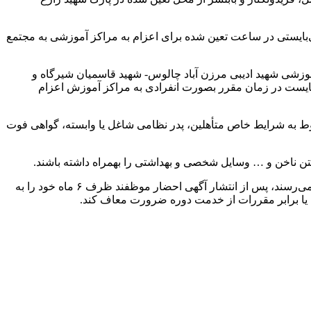
‌بایستی در ساعت تعین شده برای اعزام به مراکز آموزشی به مجتمع
زشی شهید ادیبی مرزن آباد چالوس- شهید قاسمیان شیرگاه و
اه بابل با کد ۵۳۶، طلبه‌های طرح هجرت با کد ۷۱۹ و ۷۲۰ و شهید آیت اله خاتمی یزد (قرارگاه سازندگی خاتم) با کد ۳۸۸ می‌بایست در زمان مقرر بصورت انفرادی به مراکز آموزش اعزام
وط به شرایط خاص متأهلین، پدر نظامی شاغل یا وابسته، گواهی فوت
 ناخن و … وسایل شخصی و بهداشتی را بهمراه داشته باشند.
معاون وظیفه عمومی فرماندهی انتظامی استان با استناد ماده ۱۹ قانون خدمت وظیفه عمومی یادآور شد: کسانی که به سن ۱۸ سال تمام می‌رسند، پس از انتشار آگهی احضار موظفند ظرف ۶ ماه خود را به