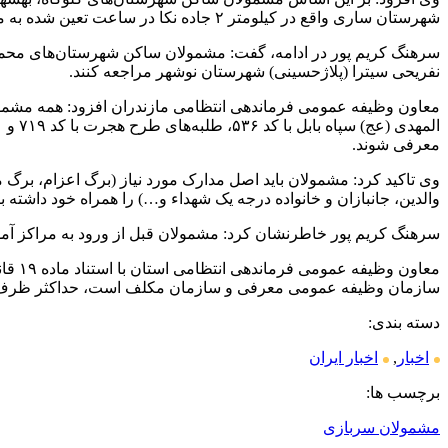
شهرستان ساری واقع در کیلومتر ۲ جاده نکا در ساعت تعین شده به مراکز آموزشی اعزام خواهند شد.
سرهنگ کریم پور در ادامه، گفت: مشمولان ساکن شهرستان‌های محمودآ
نفریحی سیترا (پلاژحسینی) شهرستان نوشهر مراجعه کنند.
معاون وظیفه عمومی فرماندهی انتظامی مازندران افزود: همه مشمو
معرفی شوند.
وی تاکید کرد: مشمولان باید اصل مدارک مورد نیاز (برگ اعزام، بر
والدین، جانبازان و خانواده درجه یک شهداء و…) را همراه خود داشته ب
سرهنگ کریم پور خاطرنشان کرد: مشمولان قبل از ورود به مراکز آم
سازمان وظیفه عمومی معرفی و سازمان مکلف است، حداکثر ظرف ۶ ماه تکلیف مشمولین وظیفه را تعیین نماید و آنها را به خدمت اعزام یا برابر مقررات از خدمت دوره ضرورت معاف 
دسته بندی:
اخبار
,
اخبار ایران
برچسب ها:
مشمولان سربازی