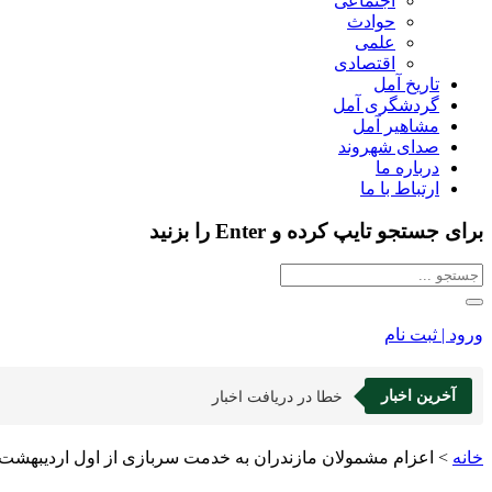
اجتماعی
حوادث
علمی
اقتصادی
تاریخ آمل
گردشگری آمل
مشاهیر آمل
صدای شهروند
درباره ما
ارتباط با ما
برای جستجو تایپ کرده و Enter را بزنید
ورود | ثبت نام
آخرین اخبار
خطا در دریافت اخبار
خانه
>
اعزام مشمولان مازندران به خدمت سربازی از اول اردیبهشت