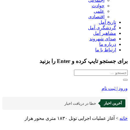
اجتماعی
حوادث
علمی
اقتصادی
تاریخ آمل
گردشگری آمل
مشاهیر آمل
صدای شهروند
درباره ما
ارتباط با ما
برای جستجو تایپ کرده و Enter را بزنید
ورود | ثبت نام
آخرین اخبار
خطا در دریافت اخبار
خانه
>
آغاز عملیات اجرایی تونل ۱۸۳۰ متری محور هراز