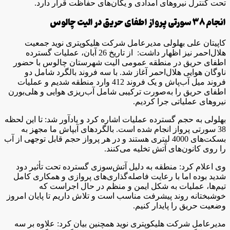
تحت کنترل نیروهای امدادی و یگان‌های حفاظت قرار دارد.
انجام 38 سورتی پرواز اطفای حریق در الیت چالوس
کاپیتان علی بهلولی مدیرعامل شرکت هلیکوپتری نوید جمعیت
هلال‌احمر نیز اظهار داشت: از تاریخ 26 آبان، عملیات گسترده
اطفای حریق در منطقه عمومی الیت شهرستان چالوس با حضور
ناوگان هوایی هلال‌احمر آغاز شد. با سه فروند بالگرد شامل دو
فروند میل آب‌پاش و یک فروند 412 وارد منطقه شدیم و عملیات
اطفای حریق را به‌صورت ترکیبی شامل آب‌ریزی هوایی و هلی‌بورن
نیرو‌های عملیاتی جرا کردیم.
بهلولی به حجم گسترده عملیات اشاره کرد و یادآور شد: تا این لحظه
38 سورتی پرواز انجام شده است. بالگرد‌های آبپاش ما مجهز به
بسکت‌های 4000 لیتری هستند و در هر پرواز حجم قابل توجهی از آب
را روی کانون‌های آتش تخلیه می‌کنند.
وی اعلام کرد: منطقه به دلیل آتش‌سوزی گسترده تحت تأثیر دود
شدید بوده اما با رعایت فاصله‌گذاری‌های پروازی و همکاری کامل
تیم‌ها، عملیات به شکل ایمن و منظم در حال اجراست که
خوشبختانه روند پیشرفت مناسب است و تلاش داریم تا پایان امروز
وضعیت حریق را پایدار کنیم.
مدیرعامل شرکت هلیکوپتری نوید همچنین بیان کرد: علاوه بر سه