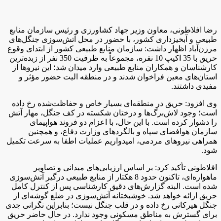
رضا افلاطونی، معاون وزیر جهاد کشاورزی و رئیس سازمان منابع
طبیعی و آبخیزداری کشور، با حضور در محل آتش‌سوزی جنگل‌های
مرزن‌آباد اظهار داشت: سازمان منابع طبیعی کشور از ابتدای وقوع
حریق با 35 اکیپ 10 نفره، مجموعاً به ظرفیت 350 نفر از زبده‌ترین
کارشناسان و همکاران منابع طبیعی وارد میدان شد؛ این نیروها از
استان‌های معین فراخوان شدند و در منطقه الیت حضور مؤثر و
مفیدی داشتند.
وی افزود: حریق در منطقه‌ای بسیار خاص و حفاظت‌شده رخ داده
است؛ وجود لاش‌برگ‌ها و درختان شکسته در کف جنگل، مهار آتش
را دشوار کرده است. با این حال، با اعزام دو فروند هواپیمای
سازمان هوافضای سپاه و بالگردها‌ی وزارت دفاع، و همچنین
همراهی نیروهای مردمی، امیدواریم عملیات اطفا به سرعت تکمیل
شود.
افلاطونی تأکید کرد: بر اساس ارزیابی‌های میدانی و تصاویر
ماهواره‌ای، تاکنون حدود 8 هکتار از منابع طبیعی درگیر آتش‌سوزی
شده است. البته گزارش‌های دقیق کارشناسی پس از کنترل کامل
حریق ارائه خواهد شد. خوشبختانه آتش‌سوزی در ضلع گوشه‌ای از
جنگل هیرکانی رخ داده و در قلب جنگل نیست؛ بنابراین نگرانی جدی
برای گسترش به مناطق مسکونی وجود ندارد. در حال حاضر حریق