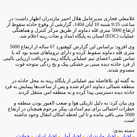
غلامعلی فخاری مدیرعامل هلال احمر مازندران اظهار داشت: در
ساعت 9:35 شنبه 10 آبان 1404، گزارشی از وقوع حادثه سقوط از
ارتفاع 5000 متری قله دماوند از طریق مرکز کنترل و هماهنگی
عملیات (EOC) استان به پایگاه امداد و نجات رینه اعلام شد.
وی افزود: براساس این گزارش کوهنورد 67 ساله از ارتفاع 5000
متری قله دماوند سقوط کرده و دارای تروماهای شدید بود که با
تماس تلفنی اعضای تیم عملیاتی پایگاه رینه و دریافت ارزیابی بالینی
از فرد حادثه دیده مبنی بر خشکی پیک و یخ زدگی متوجه فوت
مصدوم شدند.
به گفته او، بلافاصله تیم عملیاتی از پایگاه رینه به محل حادثه در
منطقه شمالی دماوند اعزام شده و پس از ساعت‌ها پیمایش به فرد
حادثه دیده دسترسی پیدا کرده و به منطقه امن منتقل کردند.
وی بیان کرد: به دلیل تاریکی هوا و صعب العبور بودن منطقه و
خطرات احتمالی برای تیم امدادی، پیکر مرحوم همچنان در ارتفاع
5000 متی باقی مانده و تا این لحظه امکان انتقال وجود نداشته
است.
دسته بندی:
اخبار
,
اخبار مازندران
,
اخبار آمل
,
اخبار ایران
,
حوادث